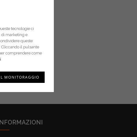
Queste tecnologie ci
pi di marketing e
condividere queste
 Cliccando il pulsante
i e per comprendere come
i
IL MONITORAGGIO
INFORMAZIONI