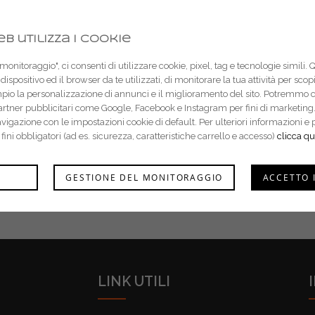
b utilizza i cookie
onitoraggio", ci consenti di utilizzare cookie, pixel, tag e tecnologie simili. 
dispositivo ed il browser da te utilizzati, di monitorare la tua attività per sco
mpio la personalizzazione di annunci e il miglioramento del sito. Potremmo 
partner pubblicitari come Google, Facebook e Instagram per fini di marketing.
navigazione con le impostazioni cookie di default. Per ulteriori informazion
r fini obbligatori (ad es. sicurezza, caratteristiche carrello e accesso)
clicca qu
GESTIONE DEL MONITORAGGIO
ACCETTO 
LINK UTILI