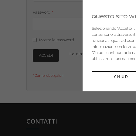
Password
Questo sito we
Selezionando "Accetto il m
consentono, attraverso il 
Mostra la password
funzionali, quali ad ese
informazioni con terzi: 
"Chiudi" continuerai la 
Hai dimenticato la password?
ACCEDI
utilizziamo i tuoi dati pe
CHIUDI
CONTATTI