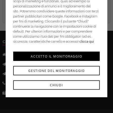
scopi di marketing e funzionali, quali ad esempio la
personalizzazione di annunci e il miglioramento del
sito. Potremmo condividere queste informazioni con terzi:
partner pubblicitari come Google, Facebook e Instagram
per fini di marketing. Cliccando il pulsante "Chiudi"
continuerai la navigazione con le impostazioni cookie di
default. Per ulteriori informazioni e per comprendere
come utilizziamo i tuoi dati per fini obbligatori (ad es.
CONTATTI
sicurezza, caratteristiche carrello e accesso)
clicca qui
Indirizzo:
Via Mazzini, 52 - 46043 Castiglione delle Stivere (MN)
ACCETTO IL MONITORAGGIO
Mail:
info@ferramentacima.com
GESTIONE DEL MONITORAGGIO
Pec:
ferrcima@pec.it
Telefono:
(+39) 0376 943911
CHIUDI
Fax:
(+39) 0376 943913