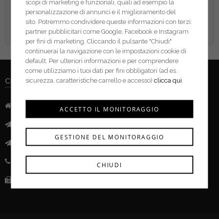
scopi di marketing e funzionali, quali ad esempio la
personalizzazione di annunci e il miglioramento del
sito. Potremmo condividere queste informazioni con terzi:
partner pubblicitari come Google, Facebook e Instagram
per fini di marketing. Cliccando il pulsante "Chiudi"
continuerai la navigazione con le impostazioni cookie di
default. Per ulteriori informazioni e per comprendere
come utilizziamo i tuoi dati per fini obbligatori (ad es.
CONTATTI
sicurezza, caratteristiche carrello e accesso)
clicca qui
Indirizzo:
Via Mazzini, 52 - 46043 Castiglione delle Stivere (MN)
ACCETTO IL MONITORAGGIO
Mail:
info@ferramentacima.com
GESTIONE DEL MONITORAGGIO
Pec:
ferrcima@pec.it
Telefono:
(+39) 0376 943911
CHIUDI
Fax:
(+39) 0376 943913