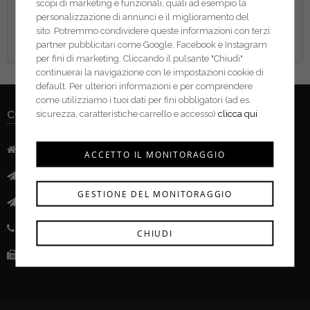
scopi di marketing e funzionali, quali ad esempio la
personalizzazione di annunci e il miglioramento del
sito. Potremmo condividere queste informazioni con terzi:
partner pubblicitari come Google, Facebook e Instagram
per fini di marketing. Cliccando il pulsante "Chiudi"
continuerai la navigazione con le impostazioni cookie di
default. Per ulteriori informazioni e per comprendere
come utilizziamo i tuoi dati per fini obbligatori (ad es.
CONTATTI
sicurezza, caratteristiche carrello e accesso)
clicca qui
Indirizzo:
Via Mazzini, 52 - 46043 Castiglione delle Stivere (MN)
ACCETTO IL MONITORAGGIO
Mail:
info@ferramentacima.com
GESTIONE DEL MONITORAGGIO
Pec:
ferrcima@pec.it
Telefono:
(+39) 0376 943911
CHIUDI
Fax:
(+39) 0376 943913