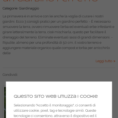
Categorie:
Giardinaggio
La primavera è in arrivo e con lei anche la voglia di curare i nostri
giardini. Ecco 3 consigli pratici per un giardino perfetto: - È necessario
smuovere la terra, ovvero rimuovere l’erba ed eventuali erbe infestanti e
girare letteralmente la terra, cioè mischiarla, questo per facilitare il
drenaggio del terreno. Eliminate eventuali sassi di grandi dimensioni. -
Ripulite, almeno per una profondità di 50 cm, il vostro terreno e
aggiungere materiale organico quale compost e torba per arricchirlo
delle
Leggi tutto
Condividi:
Questo sito web utilizza i cookie
Selezionando "Accetto il monitoraggio", ci consenti di
utilizzare cookie, pixel, tag e tecnologie simili. Queste
tecnologie ci consentono, attraverso il dispositivo ed il