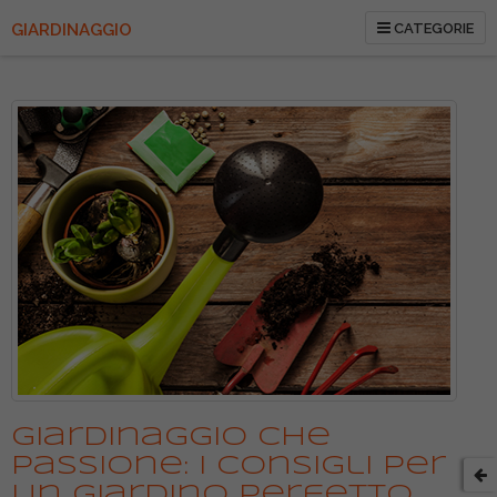
GIARDINAGGIO
CATEGORIE
Giardinaggio che
Passione: i consigli per
un giardino perfetto