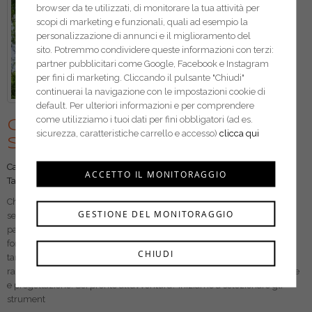
browser da te utilizzati, di monitorare la tua attività per
scopi di marketing e funzionali, quali ad esempio la
personalizzazione di annunci e il miglioramento del
sito. Potremmo condividere queste informazioni con terzi:
partner pubblicitari come Google, Facebook e Instagram
per fini di marketing. Cliccando il pulsante "Chiudi"
continuerai la navigazione con le impostazioni cookie di
default. Per ulteriori informazioni e per comprendere
come utilizziamo i tuoi dati per fini obbligatori (ad es.
Casa sull’albero: un
sicurezza, caratteristiche carrello e accesso)
clicca qui
sogno realizzabile!
Categorie:
Giardinaggio
ACCETTO IL MONITORAGGIO
Tag:
utensileria
Chi da bambino non ha mai sognato una casa sull’albero? Un posto
GESTIONE DEL MONITORAGGIO
segreto per sognare ed esplorare con la fantasia nonché rintanarsi per
passare qualche ora con se stessi e le proprie passioni. Se avete la
fortuna di avere un albero abbastanza massiccio nel vostro giardino e
CHIUDI
tanta voglia di fare, siete già a metà dell’opera. Costruire una casa tra i
rami non è però un gioco da ragazzi e richiede un’attenta pianificazione
e progettazione. Sei pronto all’avventura? Iniziamo a selezionare gli
strument