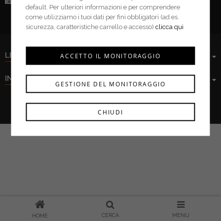
Fax:
(+39) 0376 943913
default. Per ulteriori informazioni e per comprendere
come utilizziamo i tuoi dati per fini obbligatori (ad es.
sicurezza, caratteristiche carrello e accesso)
clicca qui
LINK UTILI
ACCETTO IL MONITORAGGIO
INFORMAZIONI
GESTIONE DEL MONITORAGGIO
Ferramenta Cima s.r.l. © 2021
CHIUDI
CERCA
MENU
HOME