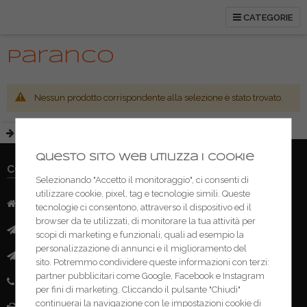
CATEGORIE
Paranco
Nessun prodotto corrispondente alla selezione è stato trovato.
Questo sito web utilizza i cookie
CONTATTI
Selezionando "Accetto il monitoraggio", ci consenti di
utilizzare cookie, pixel, tag e tecnologie simili. Queste
Indirizzo:
Via Mazzini, 52 - 46043 Castiglione delle Stivere (MN)
tecnologie ci consentono, attraverso il dispositivo ed il
browser da te utilizzati, di monitorare la tua attività per
Mail:
info@ferramentacima.com
scopi di marketing e funzionali, quali ad esempio la
personalizzazione di annunci e il miglioramento del
Pec:
ferrcima@pec.it
sito. Potremmo condividere queste informazioni con terzi:
partner pubblicitari come Google, Facebook e Instagram
Telefono:
(+39) 0376 943911
per fini di marketing. Cliccando il pulsante "Chiudi"
continuerai la navigazione con le impostazioni cookie di